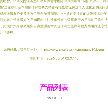
资明智。\n本文附注当然可靠来源请考虑随时直接垂询 “襄阳京津车汇汽
售”之家执行基本知情详解协商支持更有轻松交流传达个人优化后的实际
成果详缀服务更多全方位整合场景期望。——通过专业化的渠道技术运作
们为客户带来最好的用钢用料主注造车带来的荣耀出行内用推动工作生活
，把现代汽车极致落实自身意愿篇章兑现传奇贵族样即捷方案引推进永恒
升华路序。」
如若转载，请注明出处：http://www.clwcjgs.com/product/103.html
更新时间：2026-08-04 02:07:43
产品列表
PRODUCT