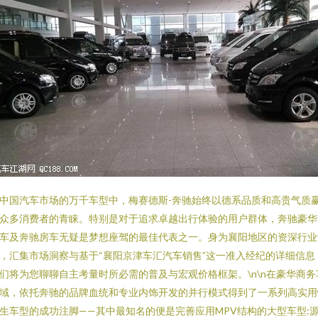
中国汽车市场的万千车型中，梅赛德斯-奔驰始终以德系品质和高贵气质
众多消费者的青睐。特别是对于追求卓越出行体验的用户群体，奔驰豪华
车及奔驰房车无疑是梦想座驾的最佳代表之一。身为襄阳地区的资深行业
，汇集市场洞察与基于“襄阳京津车汇汽车销售”这一准入经纪的详细信息
们将为您聊聊自主考量时所必需的普及与宏观价格框架。\n\n在豪华商务
域，依托奔驰的品牌血统和专业内饰开发的并行模式得到了一系列高实用
生车型的成功注脚——其中最知名的便是完善应用MPV结构的大型车型: